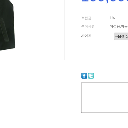
적립금
1%
특이사항
여성용,아동
사이즈