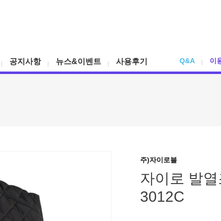
Q&A
이
공지사항
뉴스&이벤트
사용후기
주)자이로블
자이로 발열조
3012C