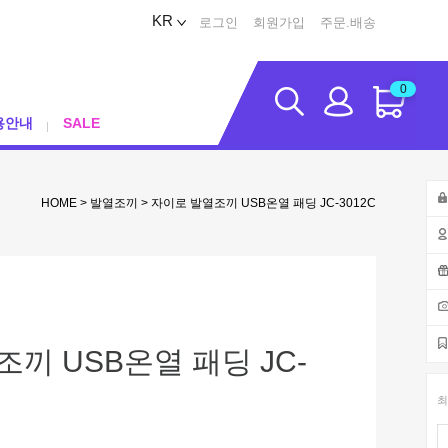
KR
로그인
회원가입
주문.배송
0
용안내
SALE
HOME
>
발열조끼
> 자이로 발열조끼 USB온열 패딩 JC-3012C
끼 USB온열 패딩 JC-
최