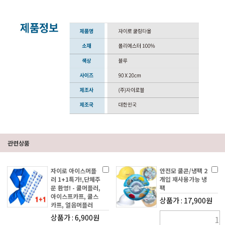
관련상품
자이로 아이스머플
안전모 쿨콘/냉팩 2
러 1+1특가!,단체주
개입 재사용가능 냉
문 환영! - 쿨머플러,
팩
아이스프카프, 쿨스
상품가 : 17,900원
카프, 얼음머플러
상품가 : 6,900원