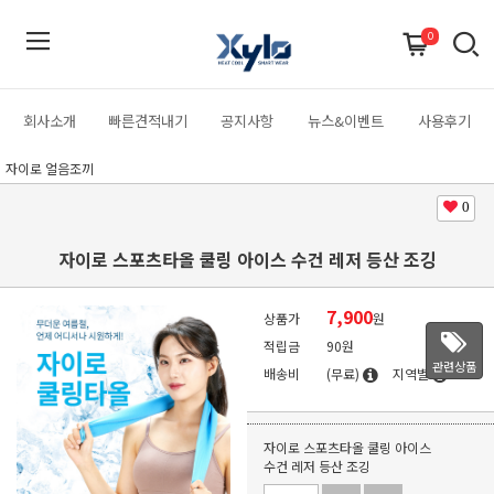
0
회사소개
빠른견적내기
공지사항
뉴스&이벤트
사용후기
자이로 얼음조끼
0
자이로 스포츠타올 쿨링 아이스 수건 레저 등산 조깅
7,900
상품가
원
적립금
90원
관련상품
배송비
(무료)
지역별
자이로 스포츠타올 쿨링 아이스
수건 레저 등산 조깅