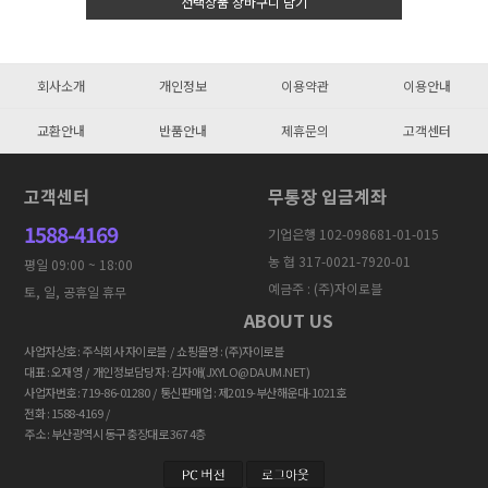
선택상품 장바구니 담기
회사소개
개인정보
이용약관
이용안내
교환안내
반품안내
제휴문의
고객센터
고객센터
무통장 입금계좌
1588-4169
기업은행 102-098681-01-015
농 협 317-0021-7920-01
평일 09:00 ~ 18:00
예금주 : (주)자이로블
토, 일, 공휴일 휴무
ABOUT US
사업자상호 : 주식회사 자이로블 / 쇼핑몰명 : (주)자이로블
대표 : 오재영 / 개인정보담당자 : 김자애(JXYLO@DAUM.NET)
사업자번호 : 719-86-01280 / 통신판매업 : 제2019-부산해운대-1021호
전화 : 1588-4169 /
주소 : 부산광역시 동구 충장대로 367 4층