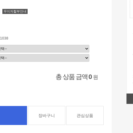
원
무이자할부안내
1038
총 상품 금액
0
원
장바구니
관심상품