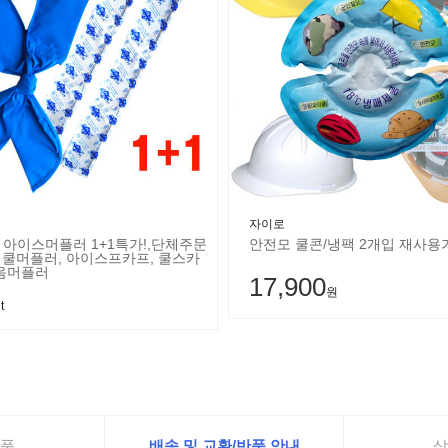
자이로
 아이스머플러 1+1특가!,단체주문
안전모 쿨콘/냉팩 2개입 재사용
- 쿨머플러, 아이스프카프, 쿨스카
얼음머플러
17,900
원
t
품
배송 및 교환/반품 안내
상