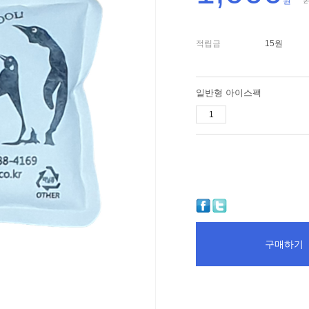
원
2
적립금
15원
일반형 아이스팩
구매하기