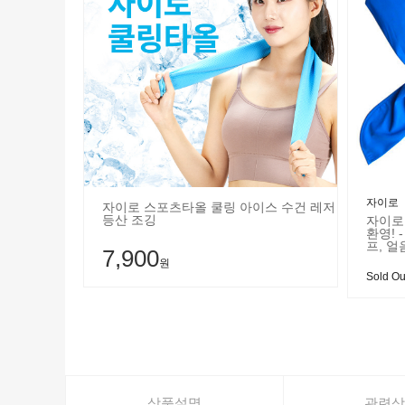
자이로
자이로 스포츠타올 쿨링 아이스 수건 레저
등산 조깅
자이로
환영! 
프, 
7,900
원
Sold Ou
상품설명
관련상