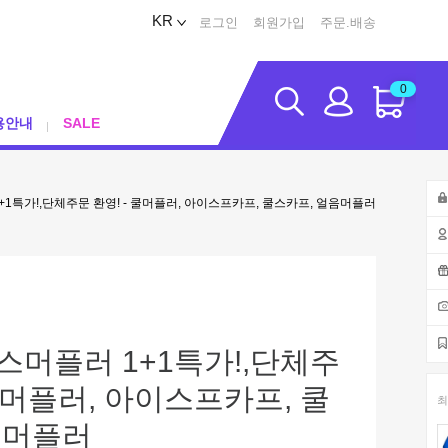
KR
로그인
회원가입
주문.배송
0
용안내
SALE
+1특가!,단체주문 환영! - 쿨머플러, 아이스프카프, 쿨스카프, 얼음머플러
스머플러 1+1특가!,단체주
 쿨머플러, 아이스프카프, 쿨
최
음머플러