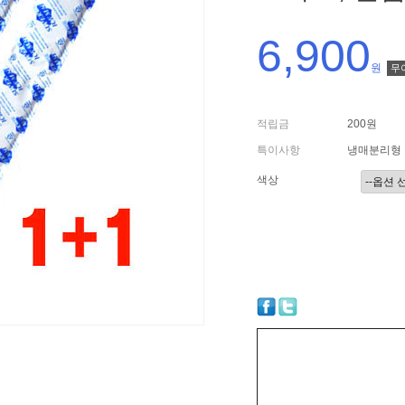
6,900
원
무
적립금
200원
특이사항
냉매분리형 
색상