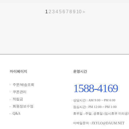
1
2
3
4
5
6
7
8
9
10
>>
마이페이지
운영시간
1588-4169
주문/배송조회
쿠폰관리
적립금
상담시간 : AM 9:00 ~ PM 6:00
회원정보수정
점심시간 : PM 12:00 ~ PM 1:00
Q&A
휴무일 : 주말, 공휴일 (임시휴무 미리공
JXYLO@DAUM.NET
이메일문의 :