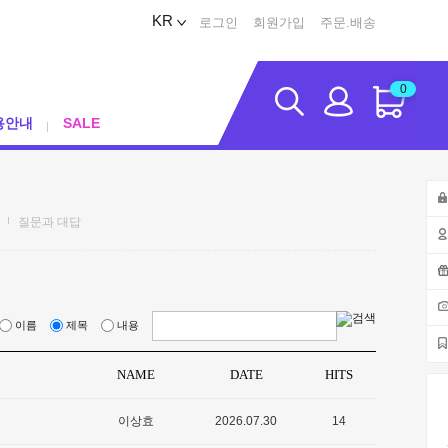
KR
로그인
회원가입
주문.배송
0
용안내
SALE
질문과 대답
이름
제목
내용
NAME
DATE
HITS
이상효
2026.07.30
14